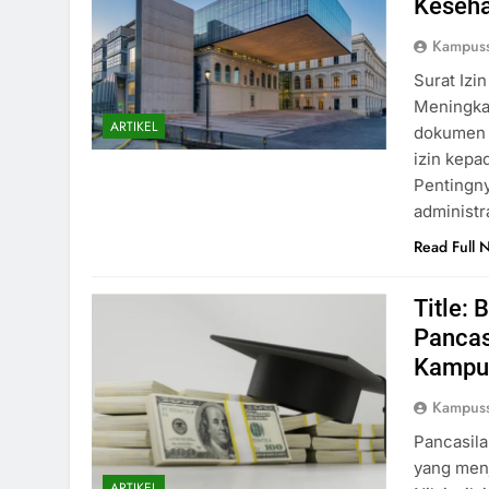
Keseha
Kampuss
Surat Izi
Meningkat
ARTIKEL
dokumen 
izin kepa
Pentingny
administr
Read Full 
Title: 
Pancas
Kampu
Kampuss
Pancasila
yang men
ARTIKEL