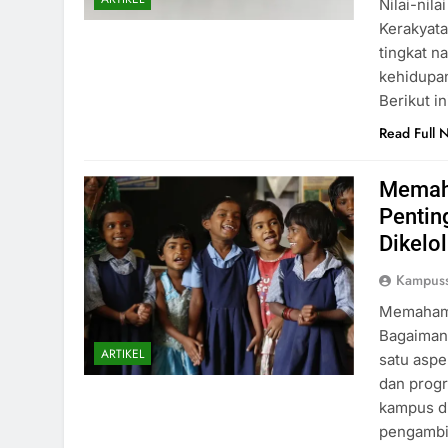
Nilai-nil
Kerakyata
tingkat n
kehidupan
Berikut i
Read Full 
Memaha
Pentin
Dikelo
Kampuss
Memahami
Bagaimana
ARTIKEL
satu aspe
dan prog
kampus d
pengambil