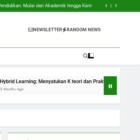
swa Asing: Membuka Pintu ke Sukses Dunia.
didikan: Mulai dari Akademik hingga Karir
 K teori dan Praktis dalam Pendidikan Masa
Kini
if: Membangun Suasana Belajar untuk Efektif
swa Asing: Membuka Pintu ke Sukses Dunia.
didikan: Mulai dari Akademik hingga Karir
NEWSLETTER
RANDOM NEWS
 K teori dan Praktis dalam Pendidikan Masa
Kini
if: Membangun Suasana Belajar untuk Efektif
 Menyatukan K teori dan Praktis dalam Pendidikan Masa Kini