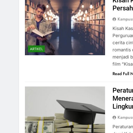
Kisah 
Persah
Kampuss
Kisah Kas
Perguruan
cerita ci
ARTIKEL
romantis 
menjadi b
film “Kis
Read Full 
Peratu
Menera
Lingku
Kampuss
Peraturan