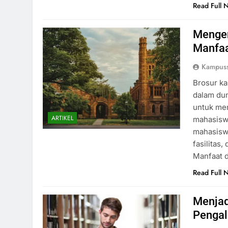
Read Full 
Mengen
Manfaa
Kampuss
Brosur k
dalam dun
untuk me
ARTIKEL
mahasisw
mahasiswa
fasilitas
Manfaat 
Read Full 
Menjad
Pengal