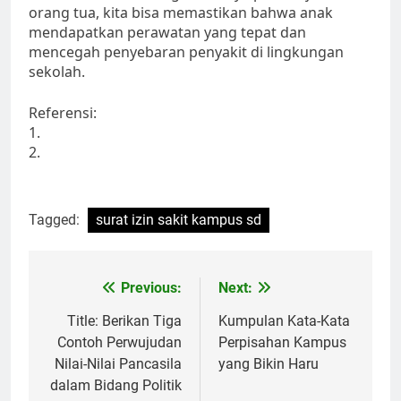
orang tua, kita bisa memastikan bahwa anak
mendapatkan perawatan yang tepat dan
mencegah penyebaran penyakit di lingkungan
sekolah.
Referensi:
1.
2.
Tagged:
surat izin sakit kampus sd
Post
Previous:
Next:
navigation
Title: Berikan Tiga
Kumpulan Kata-Kata
Contoh Perwujudan
Perpisahan Kampus
Nilai-Nilai Pancasila
yang Bikin Haru
dalam Bidang Politik