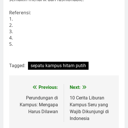
Referensi:
1.
2.
3.
4.
5.
Tagged:
sepatu kampus hitam putih
Post
Previous:
Next:
navigation
Perundungan di
10 Cerita Liburan
Kampus: Mengapa
Kampus Seru yang
Harus Dilawan
Wajib Dikunjungi di
Indonesia