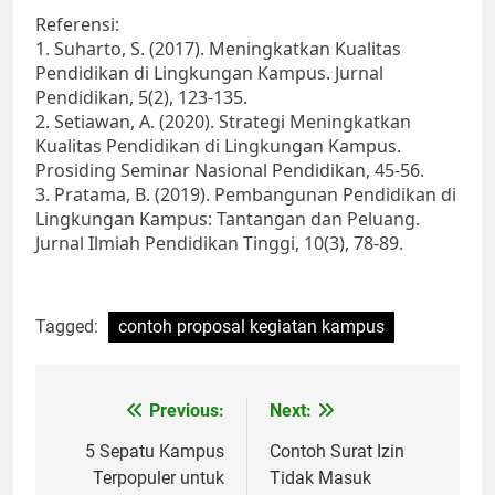
Referensi:
1. Suharto, S. (2017). Meningkatkan Kualitas
Pendidikan di Lingkungan Kampus. Jurnal
Pendidikan, 5(2), 123-135.
2. Setiawan, A. (2020). Strategi Meningkatkan
Kualitas Pendidikan di Lingkungan Kampus.
Prosiding Seminar Nasional Pendidikan, 45-56.
3. Pratama, B. (2019). Pembangunan Pendidikan di
Lingkungan Kampus: Tantangan dan Peluang.
Jurnal Ilmiah Pendidikan Tinggi, 10(3), 78-89.
Tagged:
contoh proposal kegiatan kampus
Post
Previous:
Next:
navigation
5 Sepatu Kampus
Contoh Surat Izin
Terpopuler untuk
Tidak Masuk