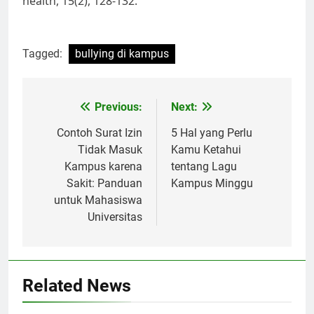
health, 15(2), 128-132.
Tagged:
bullying di kampus
Post
Previous:
Next:
navigation
Contoh Surat Izin
5 Hal yang Perlu
Tidak Masuk
Kamu Ketahui
Kampus karena
tentang Lagu
Sakit: Panduan
Kampus Minggu
untuk Mahasiswa
Universitas
Related News