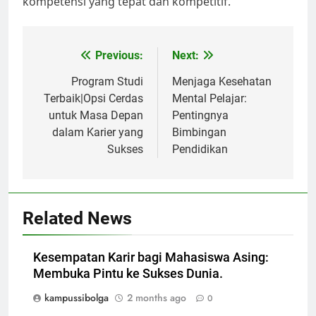
kompetensi yang tepat dan kompetitif.
Post
Previous:
Next:
navigation
Program Studi
Menjaga Kesehatan
Terbaik|Opsi Cerdas
Mental Pelajar:
untuk Masa Depan
Pentingnya
dalam Karier yang
Bimbingan
Sukses
Pendidikan
Related News
Kesempatan Karir bagi Mahasiswa Asing:
Membuka Pintu ke Sukses Dunia.
kampussibolga
2 months ago
0