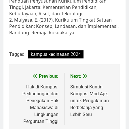
Panduan Penyusunan Kurikulum Pendidikan
Tinggi. Jakarta: Kementerian Pendidikan,
Kebudayaan, Riset, dan Teknologi.
2. Mulyasa, E. (2017). Kurikulum Tingkat Satuan
Pendidikan: Konsep, Landasan, dan Implementasi.
Bandung: Remaja Rosdakarya.
Tagged:
kampus kedinasan 2024
Post
Previous:
Next:
navigation
Hak di Kampus:
Simulasi Kantin
Perlindungan dan
Kampus: Mod Apk
Penegakan Hak
untuk Pengalaman
Mahasiswa di
Berbelanja yang
Lingkungan
Lebih Seru
Perguruan Tinggi