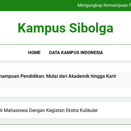
Kesempatan Karir bagi Mahasi
Mengungkap Kemampuan Pen
Hybrid Learning: Menyatukan
Kuliah Kolaborat
Kesempatan Karir bagi Mahasi
Kampus Sibolga
Mengungkap Kemampuan Pen
Hybrid Learning: Menyatukan
Kuliah Kolaborat
HOME
DATA KAMPUS INDONESIA
dikan: Mulai dari Akademik hingga Karir
Hybrid Learn
3 Months Ago
Mahasiswa Dengan Kegiatan Ekstra Kulikuler