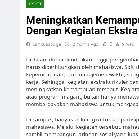
ARTIKEL
Meningkatkan Kemamp
Dengan Kegiatan Ekstra 
0
Kampussibolga
12 Months Ago
5 Mins
Di dalam dunia pendidikan tinggi, pengembang
harus diperhitungkan oleh mahasiswa. Soft ski
kepemimpinan, dan manajemen waktu, sanga
kerja. Sehingga, kegiatan ekstrakurikuler
meningkatkan kemampuan tersebut. Kegiatan
atau program magang bukan hanya menawar
memberdayakan mahasiswa untuk mengasah 
Di kampus, banyak peluang untuk berpartisipa
mahasiswa. Melalui kegiatan tersebut, maha
sambil membangun jaringan sosial yang luas. D