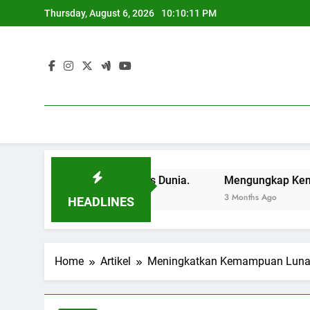
Skip
Thursday, August 6, 2026
10:10:12 PM
to
content
a Pintu ke Sukses Dunia.
Mengungkap Kemampuan Pendi
3 Months Ago
HEADLINES
Home
Artikel
Meningkatkan Kemampuan Lunak 