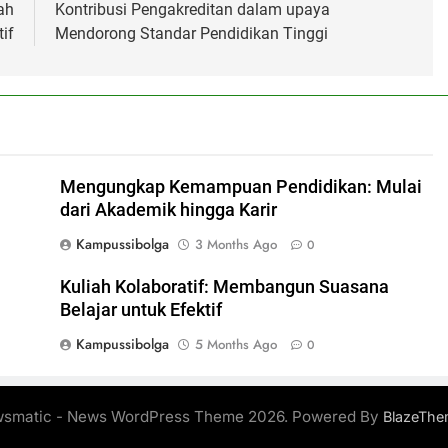
ah
Kontribusi Pengakreditan dalam upaya
if
Mendorong Standar Pendidikan Tinggi
Mengungkap Kemampuan Pendidikan: Mulai
dari Akademik hingga Karir
Kampussibolga
3 Months Ago
0
Kuliah Kolaboratif: Membangun Suasana
Belajar untuk Efektif
Kampussibolga
5 Months Ago
0
smatic - News WordPress Theme 2026. Powered By
BlazeThe