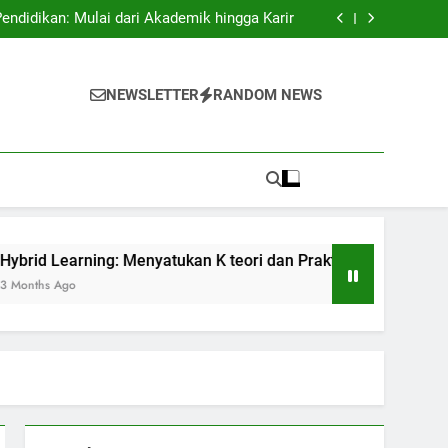
swa Asing: Membuka Pintu ke Sukses Dunia.
didikan: Mulai dari Akademik hingga Karir
 K teori dan Praktis dalam Pendidikan Masa
Kini
if: Membangun Suasana Belajar untuk Efektif
swa Asing: Membuka Pintu ke Sukses Dunia.
didikan: Mulai dari Akademik hingga Karir
NEWSLETTER
RANDOM NEWS
 K teori dan Praktis dalam Pendidikan Masa
Kini
if: Membangun Suasana Belajar untuk Efektif
ing: Menyatukan K teori dan Praktis dalam Pendidikan Masa K