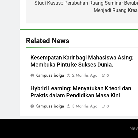
navigation
Studi Kasus:: Perubahan Ruang Seminar Berub
Menjadi Ruang Kreat
Related News
Kesempatan Karir bagi Mahasiswa Asing:
Membuka Pintu ke Sukses Dunia.
Kampussibolga
2 Months Ago
0
Hybrid Learning: Menyatukan K teori dan
Praktis dalam Pendidikan Masa Kini
Kampussibolga
3 Months Ago
0
New