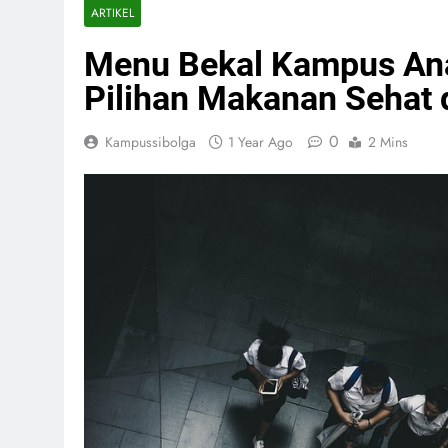
ARTIKEL
Menu Bekal Kampus An
Pilihan Makanan Sehat 
0
Kampussibolga
1 Year Ago
2 Mins