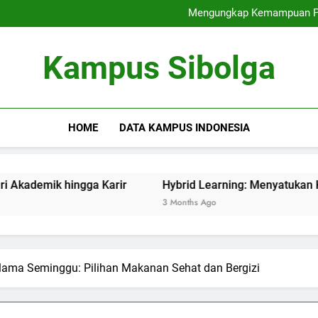
Mengungkap Kemampuan Pen
Hybrid Learning: Menyatukan
Kuliah Kolaborat
Kesempatan Karir bagi Mahasi
Mengungkap Kemampuan Pen
Kampus Sibolga
Hybrid Learning: Menyatukan
Kuliah Kolaborat
HOME
DATA KAMPUS INDONESIA
ingga Karir
Hybrid Learning: Menyatukan K teori dan P
3 Months Ago
ama Seminggu: Pilihan Makanan Sehat dan Bergizi