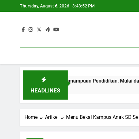
Skip
Thursday, August 6, 2026
3:43:53 PM
to
content
Mengungkap Kemampuan Pendidikan: Mulai dari Akademik h
3 Months Ago
HEADLINES
Home
Artikel
Menu Bekal Kampus Anak SD Sel