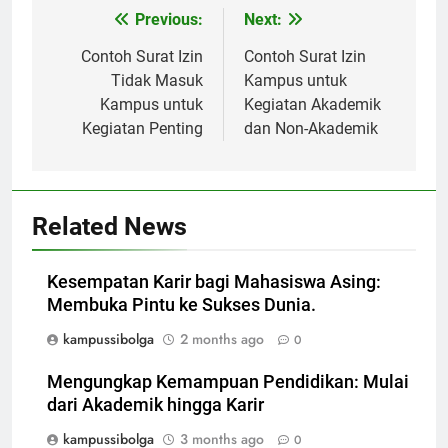
Post
Previous:
Next:
navigation
Contoh Surat Izin
Contoh Surat Izin
Tidak Masuk
Kampus untuk
Kampus untuk
Kegiatan Akademik
Kegiatan Penting
dan Non-Akademik
Related News
Kesempatan Karir bagi Mahasiswa Asing:
Membuka Pintu ke Sukses Dunia.
kampussibolga
2 months ago
0
Mengungkap Kemampuan Pendidikan: Mulai
dari Akademik hingga Karir
kampussibolga
3 months ago
0