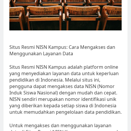
Situs Resmi NISN Kampus: Cara Mengakses dan
Menggunakan Layanan Data
Situs Resmi NISN Kampus adalah platform online
yang menyediakan layanan data untuk keperluan
pendidikan di Indonesia. Melalui situs ini,
pengguna dapat mengakses data NISN (Nomor
Induk Siswa Nasional) dengan mudah dan cepat.
NISN sendiri merupakan nomor identifikasi unik
yang diberikan kepada setiap siswa di Indonesia
untuk memudahkan pengelolaan data pendidikan.
Untuk mengakses dan menggunakan layanan