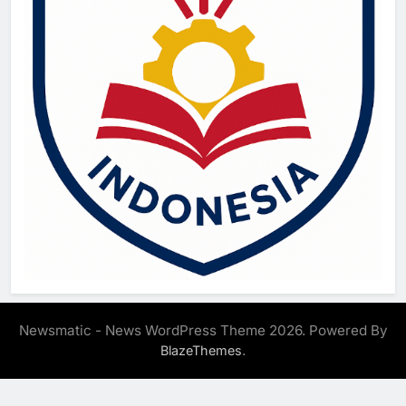
Newsmatic - News WordPress Theme 2026. Powered By
.
BlazeThemes