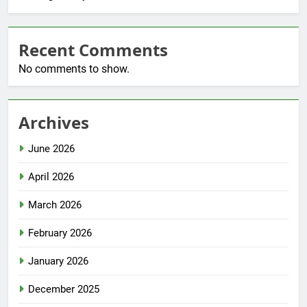
Recent Comments
No comments to show.
Archives
June 2026
April 2026
March 2026
February 2026
January 2026
December 2025