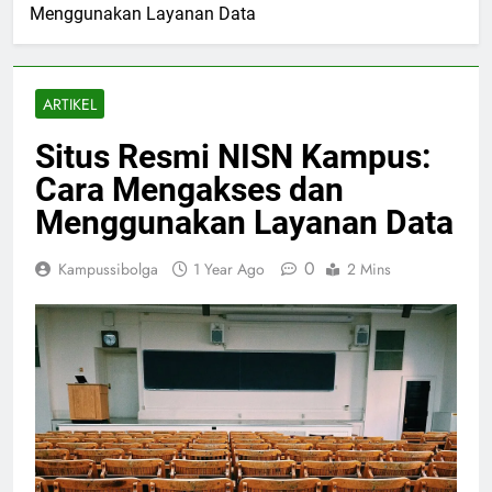
Menggunakan Layanan Data
ARTIKEL
Situs Resmi NISN Kampus:
Cara Mengakses dan
Menggunakan Layanan Data
0
Kampussibolga
1 Year Ago
2 Mins