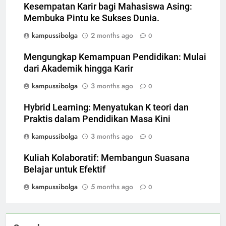
Kesempatan Karir bagi Mahasiswa Asing:
Membuka Pintu ke Sukses Dunia.
kampussibolga
2 months ago
0
Mengungkap Kemampuan Pendidikan: Mulai
dari Akademik hingga Karir
kampussibolga
3 months ago
0
Hybrid Learning: Menyatukan K teori dan
Praktis dalam Pendidikan Masa Kini
kampussibolga
3 months ago
0
Kuliah Kolaboratif: Membangun Suasana
Belajar untuk Efektif
kampussibolga
5 months ago
0