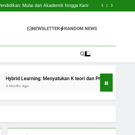
swa Asing: Membuka Pintu ke Sukses Dunia.
didikan: Mulai dari Akademik hingga Karir
 K teori dan Praktis dalam Pendidikan Masa
Kini
if: Membangun Suasana Belajar untuk Efektif
swa Asing: Membuka Pintu ke Sukses Dunia.
didikan: Mulai dari Akademik hingga Karir
NEWSLETTER
RANDOM NEWS
 K teori dan Praktis dalam Pendidikan Masa
Kini
if: Membangun Suasana Belajar untuk Efektif
 Learning: Menyatukan K teori dan Praktis dalam Pendidikan M
s Ago