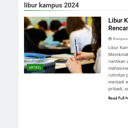
libur kampus 2024
Libur 
Rencan
Kampuss
Libur Kam
Menikmati
nantikan 
ARTIKEL
mahasiswa
rutinitas
menjadi w
pribadi, 
Read Full 