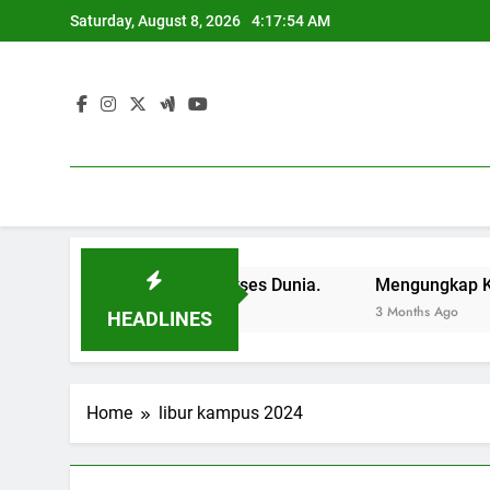
Skip
Saturday, August 8, 2026
4:17:54 AM
to
content
embuka Pintu ke Sukses Dunia.
Mengungkap Kemampuan 
3 Months Ago
HEADLINES
Home
libur kampus 2024