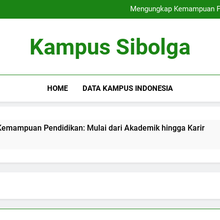
Kesempatan Karir bagi Mahasi
Mengungkap Kemampuan Pen
Hybrid Learning: Menyatukan
Kuliah Kolaborat
Kesempatan Karir bagi Mahasi
Kampus Sibolga
Mengungkap Kemampuan Pen
Hybrid Learning: Menyatukan
Kuliah Kolaborat
HOME
DATA KAMPUS INDONESIA
Pendidikan: Mulai dari Akademik hingga Karir
Hybrid
3 Month