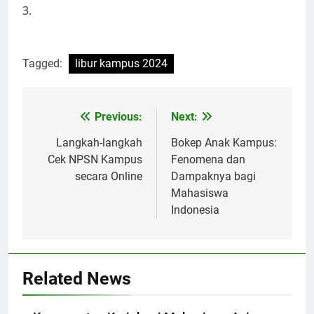
3.
Tagged:
libur kampus 2024
Post
Previous:
Next:
navigation
Langkah-langkah
Bokep Anak Kampus:
Cek NPSN Kampus
Fenomena dan
secara Online
Dampaknya bagi
Mahasiswa
Indonesia
Related News