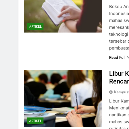
Bokep An
Indonesia
mahasisw
ARTIKEL
meresahk
teknologi
tersebar 
pembuata
Read Full 
Libur 
Rencan
Kampuss
Libur Kam
Menikmati
nantikan 
ARTIKEL
mahasiswa
rutinitas