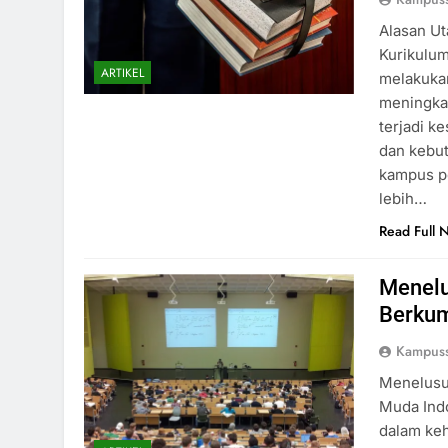
Alasan U
Kurikulum
ARTIKEL
melakuka
meningkat
terjadi k
dan kebut
kampus pe
lebih…
Read Full 
Menelu
Berkum
Kampuss
Menelusu
Muda Ind
dalam keh