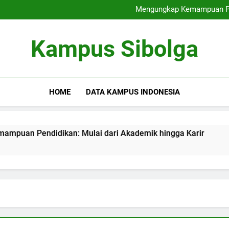
Kesempatan Karir bagi Mahasi
Mengungkap Kemampuan Pen
Hybrid Learning: Menyatukan
Kuliah Kolaborat
Kesempatan Karir bagi Mahasi
Kampus Sibolga
Mengungkap Kemampuan Pen
Hybrid Learning: Menyatukan
Kuliah Kolaborat
HOME
DATA KAMPUS INDONESIA
n: Mulai dari Akademik hingga Karir
Hybrid Learning:
3 Months Ago