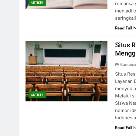
ARTIKEL
romansa y
menjadi t
seringkal
Read Full 
Situs 
Mengg
Kampuss
Situs Re
Layanan D
menyediak
ARTIKEL
Melalui s
Siswa Na
nomor ide
Indonesi
Read Full 