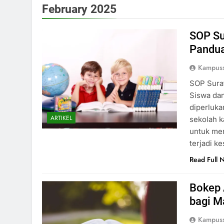
February 2025
SOP Su
Pandua
Kampuss
SOP Surat
Siswa dan
diperluka
ARTIKEL
sekolah k
untuk mend
terjadi k
Read Full 
Bokep
bagi M
Kampuss