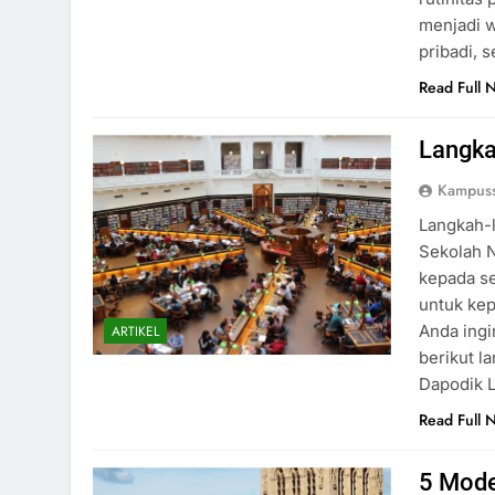
menjadi w
pribadi, 
Read Full 
Langka
Kampuss
Langkah-
Sekolah N
kepada se
untuk kep
Anda ing
ARTIKEL
berikut l
Dapodik 
Read Full 
5 Mode