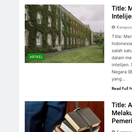
Title:
Inteli
Kampuss
Title: Me
Indonesia
salah sat
ARTIKEL
dalam men
intelijen
Negara (B
yang…
Read Full 
Title:
Melaku
Pemeri
Kampuss