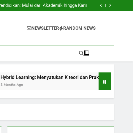
swa Asing: Membuka Pintu ke Sukses Dunia.
didikan: Mulai dari Akademik hingga Karir
 K teori dan Praktis dalam Pendidikan Masa
Kini
if: Membangun Suasana Belajar untuk Efektif
swa Asing: Membuka Pintu ke Sukses Dunia.
didikan: Mulai dari Akademik hingga Karir
NEWSLETTER
RANDOM NEWS
 K teori dan Praktis dalam Pendidikan Masa
Kini
if: Membangun Suasana Belajar untuk Efektif
 Menyatukan K teori dan Praktis dalam Pendidikan Masa Kini