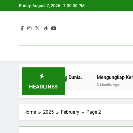
Skip
Friday, August 7, 2026
7:30:31 PM
to
content
ntu ke Sukses Dunia.
Mengungkap Kemampuan Pendidika
3 Months Ago
HEADLINES
Home
2025
February
Page 2