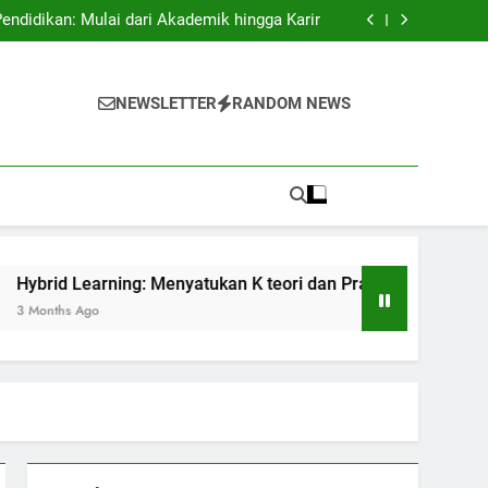
swa Asing: Membuka Pintu ke Sukses Dunia.
didikan: Mulai dari Akademik hingga Karir
 K teori dan Praktis dalam Pendidikan Masa
Kini
if: Membangun Suasana Belajar untuk Efektif
swa Asing: Membuka Pintu ke Sukses Dunia.
didikan: Mulai dari Akademik hingga Karir
NEWSLETTER
RANDOM NEWS
 K teori dan Praktis dalam Pendidikan Masa
Kini
if: Membangun Suasana Belajar untuk Efektif
ning: Menyatukan K teori dan Praktis dalam Pendidikan Masa K