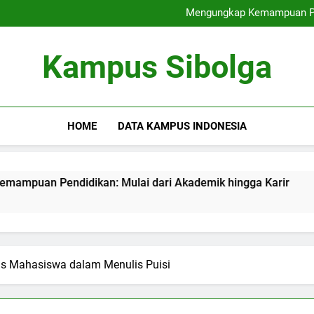
Kesempatan Karir bagi Mahasi
Mengungkap Kemampuan Pen
Hybrid Learning: Menyatukan
Kuliah Kolaborat
Kesempatan Karir bagi Mahasi
Kampus Sibolga
Mengungkap Kemampuan Pen
Hybrid Learning: Menyatukan
Kuliah Kolaborat
HOME
DATA KAMPUS INDONESIA
dikan: Mulai dari Akademik hingga Karir
Hybrid Lear
3 Months Ago
tas Mahasiswa dalam Menulis Puisi